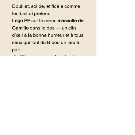
Douillet, solide, et fidèle comme
ton bistrot préféré.
Logo FF
sur le cœur,
mascotte de
Camille
dans le dos — un clin
d’œil à la bonne humeur et à tous
ceux qui font du Bibou un lieu à
part.
👉
“Pour rester au chaud, même
quand ton pastis est frappé.”
DÉTAILS D'ARTICLE
Design réalisé avec amour par
Lisa
POLITIQUE D'ÉCHANGE ET DE
Fortiche
.
REMBOURSEMENT
Un hoodie unisexe haut de gamme
en coton biologique (85 %) et
🔁 Politique de retours & échanges –
polyester recyclé (15 %), doux,
INFO DE LIVRAISON
La Food Family
durable et super confortable.
Chez La Food Family, on veut que
Capuche doublée, finitions