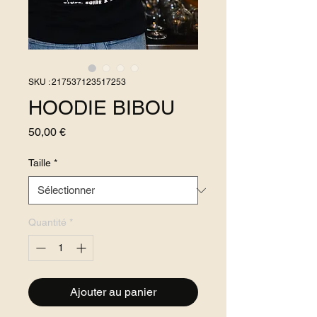
SKU : 217537123517253
HOODIE BIBOU
Prix
50,00 €
Taille
*
Quantité
*
Ajouter au panier